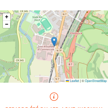
+
−
Leaflet
|
©
OpenStreetMap