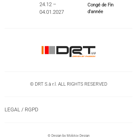
24.12 –
Congé de Fin
04.01.2027
d‘année
© DRT S.à r.l. ALL RIGHTS RESERVED
LEGAL / RGPD
© Design by
Molotov Design